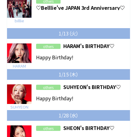
others
♡Belllie've JAPAN 3rd Anniversary♡
billlie
1/13（火）
HARAM's BIRTHDAY♡
others
Happy Birthday!
HARAM
1/15（木）
SUHYEON's BIRTHDAY♡
others
Happy Birthday!
SUHYEON
1/28（水）
SHEON's BIRTHDAY♡
others