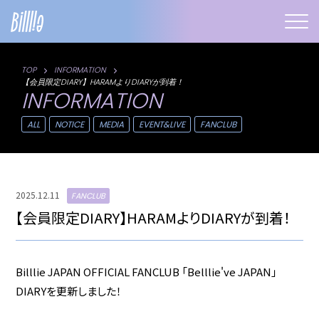
TOP
INFORMATION
【会員限定DIARY】HARAMよりDIARYが到着！
INFORMATION
ALL
NOTICE
MEDIA
EVENT&LIVE
FANCLUB
2025.12.11
FANCLUB
【会員限定DIARY】HARAMよりDIARYが到着！
Billlie JAPAN OFFICIAL FANCLUB 「Belllie've JAPAN」
DIARYを更新しました！