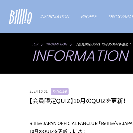
INFORMATION
PROFILE
DISCOGRA
TOP
INFORMATION
【会員限定QUIZ】10月のQUIZを更新！
INFORMATION
2024.10.01
FANCLUB
【会員限定QUIZ】10月のQUIZを更新！
Billlie JAPAN OFFICIAL FANCLUB 「Belllie've JAP
10月のQUIZを更新しました！