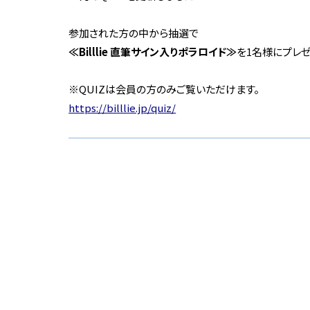
参加された方の中から抽選で
≪Billlie 直筆サイン入りポラロイド≫
を1名様にプレ
※QUIZは会員の方のみご覧いただけます。
https://billlie.jp/quiz/