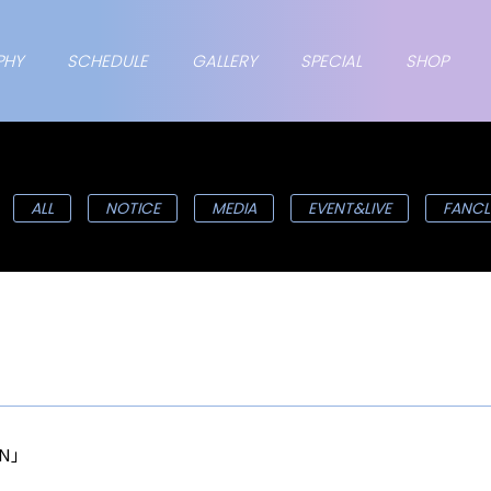
PHY
SCHEDULE
GALLERY
SPECIAL
SHOP
ALL
NOTICE
MEDIA
EVENT&LIVE
FANCL
AN」