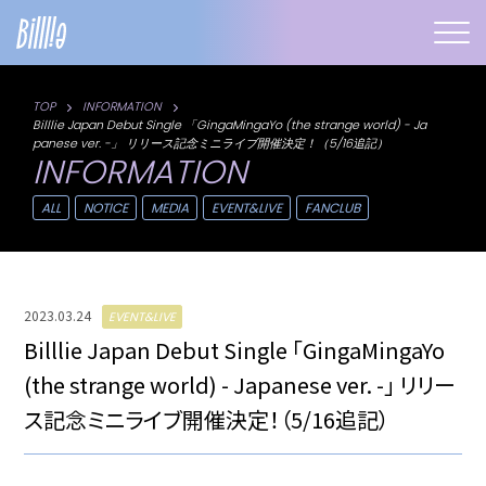
TOP
INFORMATION
Billlie Japan Debut Single 「GingaMingaYo (the strange world) - Ja
panese ver. -」 リリース記念ミニライブ開催決定！（5/16追記）
INFORMATION
ALL
NOTICE
MEDIA
EVENT&LIVE
FANCLUB
2023.03.24
EVENT&LIVE
Billlie Japan Debut Single 「GingaMingaYo
(the strange world) - Japanese ver. -」 リリー
ス記念ミニライブ開催決定！（5/16追記）