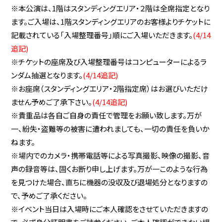
※本公演は、1階はスタンディングエリア・２階は全席指定となり
ます。ご入場は、1階スタンディングエリアのお客様よりチケットに
記載されている「入場整理番号」順にご入場いただきます。
(4/14
追記)
※チケットの座席及び入場整理番号はコンピューターによるラ
ンダム抽選となります。
(4/14追記)
※お座席（スタンディングエリア・2階指定席）はお選びいただけ
ません予めご了承下さい。
(4/14追記)
※貴重品は各自ご自身の責任で管理をお願い致します。万が
一、紛失・盗難等の被害に遭われましても、一切の責任を負いか
ねます。
※場内でのカメラ・携帯電話等による写真撮影、映像の撮影、音
声の録音等は、固くお断り申し上げます。万が一このような行為
を見つけた場合、直ちに機器の没収及び退場処分となりますの
で、予めご了承ください。
※イベント当日は入場時にご本人確認をさせていただきますの