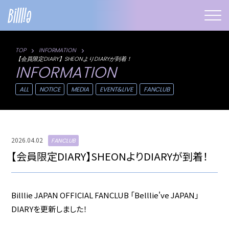
TOP
INFORMATION
【会員限定DIARY】SHEONよりDIARYが到着！
INFORMATION
ALL
NOTICE
MEDIA
EVENT&LIVE
FANCLUB
2026.04.02
FANCLUB
【会員限定DIARY】SHEONよりDIARYが到着！
Billlie JAPAN OFFICIAL FANCLUB 「Belllie've JAPAN」
DIARYを更新しました！